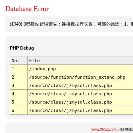
Database Error
(1040) 365建站错误警告：连接数据库失败，可能的原因：1、数
PHP Debug
No.
File
1
/index.php
2
/source/function/function_extend.php
3
/source/class/jzmysql.class.php
4
/source/class/jzmysql.class.php
5
/source/class/jzmysql.class.php
6
/source/class/jzmysql.class.php
www.365jz.com
已经将此