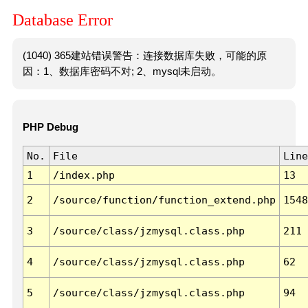
Database Error
(1040) 365建站错误警告：连接数据库失败，可能的原
因：1、数据库密码不对; 2、mysql未启动。
PHP Debug
No.
File
Line
1
/index.php
13
2
/source/function/function_extend.php
1548
3
/source/class/jzmysql.class.php
211
4
/source/class/jzmysql.class.php
62
5
/source/class/jzmysql.class.php
94