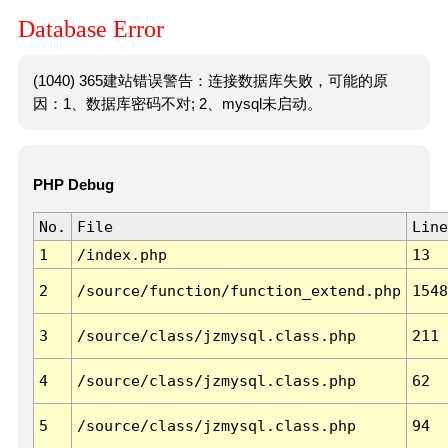
Database Error
(1040) 365建站错误警告：连接数据库失败，可能的原
因：1、数据库密码不对; 2、mysql未启动。
PHP Debug
No.
File
Line
1
/index.php
13
2
/source/function/function_extend.php
1548
3
/source/class/jzmysql.class.php
211
4
/source/class/jzmysql.class.php
62
5
/source/class/jzmysql.class.php
94