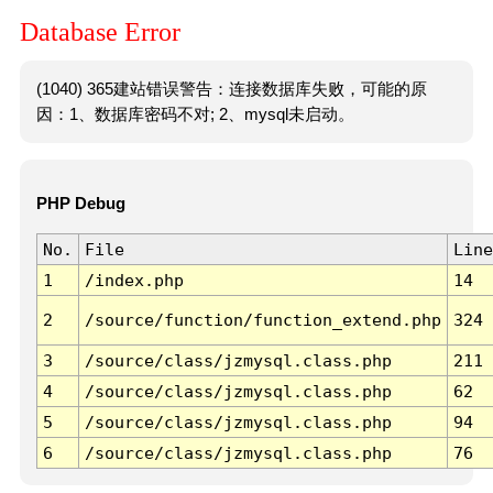
Database Error
(1040) 365建站错误警告：连接数据库失败，可能的原
因：1、数据库密码不对; 2、mysql未启动。
PHP Debug
No.
File
Line
1
/index.php
14
2
/source/function/function_extend.php
324
3
/source/class/jzmysql.class.php
211
4
/source/class/jzmysql.class.php
62
5
/source/class/jzmysql.class.php
94
6
/source/class/jzmysql.class.php
76