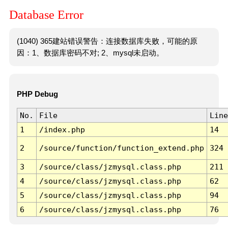
Database Error
(1040) 365建站错误警告：连接数据库失败，可能的原
因：1、数据库密码不对; 2、mysql未启动。
PHP Debug
No.
File
Line
1
/index.php
14
2
/source/function/function_extend.php
324
3
/source/class/jzmysql.class.php
211
4
/source/class/jzmysql.class.php
62
5
/source/class/jzmysql.class.php
94
6
/source/class/jzmysql.class.php
76