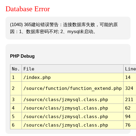
Database Error
(1040) 365建站错误警告：连接数据库失败，可能的原
因：1、数据库密码不对; 2、mysql未启动。
PHP Debug
No.
File
Line
1
/index.php
14
2
/source/function/function_extend.php
324
3
/source/class/jzmysql.class.php
211
4
/source/class/jzmysql.class.php
62
5
/source/class/jzmysql.class.php
94
6
/source/class/jzmysql.class.php
76