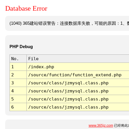
Database Error
(1040) 365建站错误警告：连接数据库失败，可能的原因：1、数
PHP Debug
No.
File
1
/index.php
2
/source/function/function_extend.php
3
/source/class/jzmysql.class.php
4
/source/class/jzmysql.class.php
5
/source/class/jzmysql.class.php
6
/source/class/jzmysql.class.php
www.365jz.com
已经将此