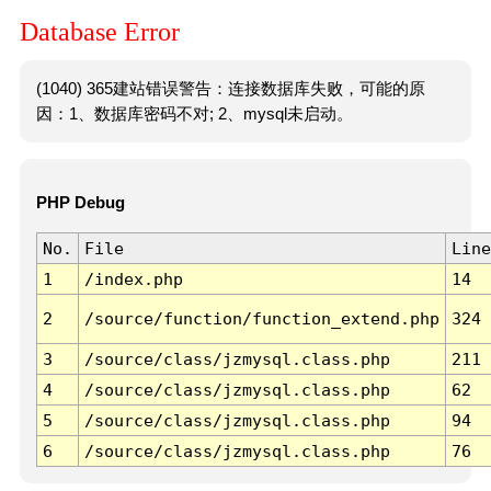
Database Error
(1040) 365建站错误警告：连接数据库失败，可能的原
因：1、数据库密码不对; 2、mysql未启动。
PHP Debug
No.
File
Line
1
/index.php
14
2
/source/function/function_extend.php
324
3
/source/class/jzmysql.class.php
211
4
/source/class/jzmysql.class.php
62
5
/source/class/jzmysql.class.php
94
6
/source/class/jzmysql.class.php
76