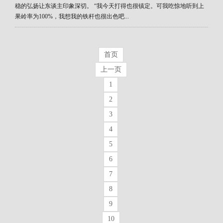
稳的弘扬让东谈主印象深切。 “我今天打得也很镇定。可我吃惊地听到上
果岭率为100%，我想我的铁杆也很出色吧...
首页
上一页
1
2
3
4
5
6
7
8
9
10