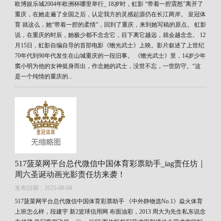
欧博娱乐城2004年欧洲杯哪里举行_ 18岁时，虹影 “带着一腔震怒”离开了
重庆，在她走遍了全国之后，认定我方的灵感起源仍在长江两岸。 皇冠体
育 就这么，她“带着一腔的柔情”，回到了重庆，来到她写稿的原点。 虹影
说，在重庆的时辰，她极少都不念念它，目下离它越远，就会越念念。 12
月15日，虹影自编自导的首部电影《蟾光武士》上映。影片叙述了上世纪
70年代到90年代发生在山城重庆的一段旧事。 《蟾光武士》里，14岁少年
窦小明为他的女神挺身而出，作念她的武士，没世不忘，一世防守。“这
是一个纯情的重庆的...
517菠菜网平台总代微信中国体育彩票助手_iag责任坊｜
周六圣诞动画光影责任坊来袭！
发布日期：2025-08-04
517菠菜网平台总代微信中国体育彩票助手 《中外静物选No.1》焱火体育
上班怎么样，段建宇 新2篮球信用网 布面油彩，2013 周大为先生私东说念