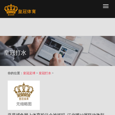
Toggl
naviga
皇冠打水
你的位置：
皇冠足球
>
皇冠打水
>