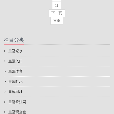
11
下一页
末页
栏目分类
>
皇冠返水
>
皇冠入口
>
皇冠体育
>
皇冠打水
>
皇冠网址
>
皇冠投注网
>
皇冠现金盘