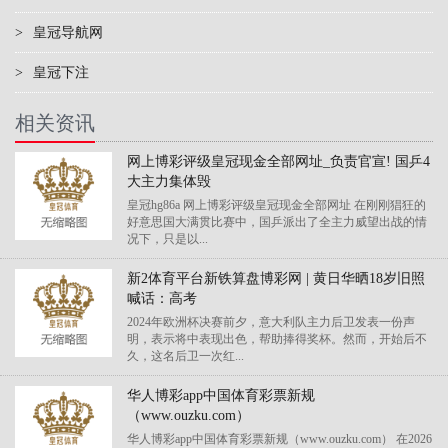
>
皇冠导航网
>
皇冠下注
相关资讯
网上博彩评级皇冠现金全部网址_负责官宣! 国乒4
大主力集体毁
皇冠hg86a 网上博彩评级皇冠现金全部网址 在刚刚猖狂的
好意思国大满贯比赛中，国乒派出了全主力威望出战的情
况下，只是以...
新2体育平台新铁算盘博彩网 | 黄日华晒18岁旧照
喊话：高考
2024年欧洲杯决赛前夕，意大利队主力后卫发表一份声
明，表示将中表现出色，帮助捧得奖杯。然而，开始后不
久，这名后卫一次红...
华人博彩app中国体育彩票新规
（www.ouzku.com）
华人博彩app中国体育彩票新规（www.ouzku.com） 在2026