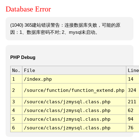
Database Error
(1040) 365建站错误警告：连接数据库失败，可能的原
因：1、数据库密码不对; 2、mysql未启动。
PHP Debug
No.
File
Line
1
/index.php
14
2
/source/function/function_extend.php
324
3
/source/class/jzmysql.class.php
211
4
/source/class/jzmysql.class.php
62
5
/source/class/jzmysql.class.php
94
6
/source/class/jzmysql.class.php
76