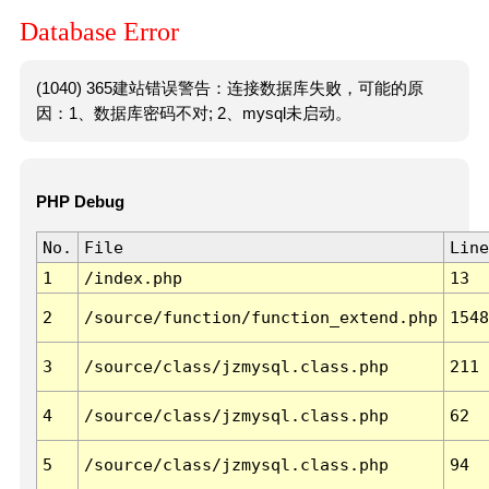
Database Error
(1040) 365建站错误警告：连接数据库失败，可能的原
因：1、数据库密码不对; 2、mysql未启动。
PHP Debug
No.
File
Line
1
/index.php
13
2
/source/function/function_extend.php
1548
3
/source/class/jzmysql.class.php
211
4
/source/class/jzmysql.class.php
62
5
/source/class/jzmysql.class.php
94