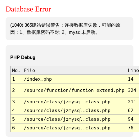
Database Error
(1040) 365建站错误警告：连接数据库失败，可能的原
因：1、数据库密码不对; 2、mysql未启动。
PHP Debug
No.
File
Line
1
/index.php
14
2
/source/function/function_extend.php
324
3
/source/class/jzmysql.class.php
211
4
/source/class/jzmysql.class.php
62
5
/source/class/jzmysql.class.php
94
6
/source/class/jzmysql.class.php
76