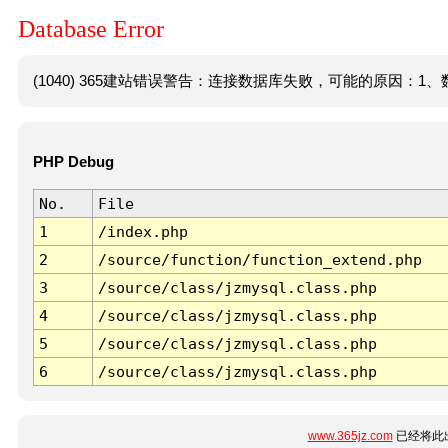
Database Error
(1040) 365建站错误警告：连接数据库失败，可能的原因：1、数
PHP Debug
No.
File
1
/index.php
2
/source/function/function_extend.php
3
/source/class/jzmysql.class.php
4
/source/class/jzmysql.class.php
5
/source/class/jzmysql.class.php
6
/source/class/jzmysql.class.php
www.365jz.com
已经将此