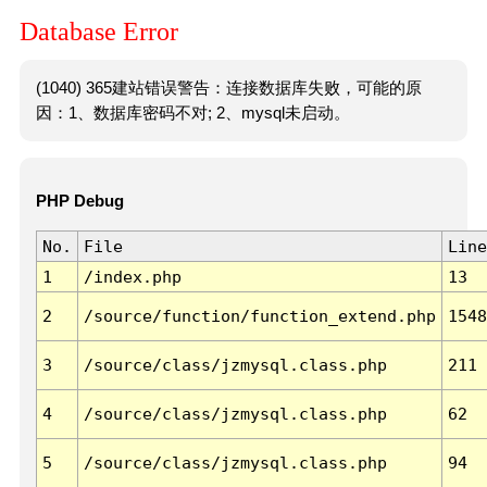
Database Error
(1040) 365建站错误警告：连接数据库失败，可能的原
因：1、数据库密码不对; 2、mysql未启动。
PHP Debug
No.
File
Line
1
/index.php
13
2
/source/function/function_extend.php
1548
3
/source/class/jzmysql.class.php
211
4
/source/class/jzmysql.class.php
62
5
/source/class/jzmysql.class.php
94