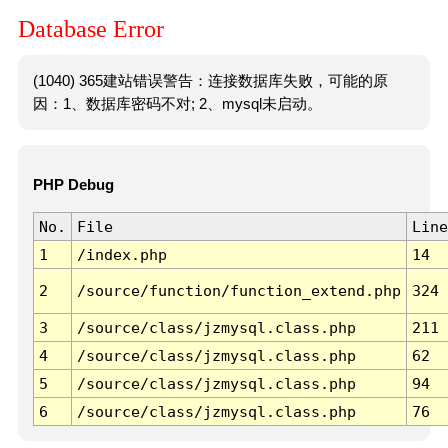
Database Error
(1040) 365建站错误警告：连接数据库失败，可能的原
因：1、数据库密码不对; 2、mysql未启动。
PHP Debug
No.
File
Line
1
/index.php
14
2
/source/function/function_extend.php
324
3
/source/class/jzmysql.class.php
211
4
/source/class/jzmysql.class.php
62
5
/source/class/jzmysql.class.php
94
6
/source/class/jzmysql.class.php
76