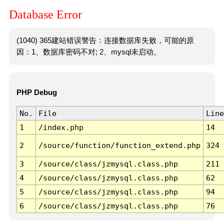
Database Error
(1040) 365建站错误警告：连接数据库失败，可能的原
因：1、数据库密码不对; 2、mysql未启动。
PHP Debug
No.
File
Line
1
/index.php
14
2
/source/function/function_extend.php
324
3
/source/class/jzmysql.class.php
211
4
/source/class/jzmysql.class.php
62
5
/source/class/jzmysql.class.php
94
6
/source/class/jzmysql.class.php
76