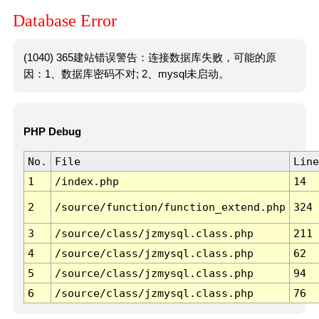
Database Error
(1040) 365建站错误警告：连接数据库失败，可能的原
因：1、数据库密码不对; 2、mysql未启动。
PHP Debug
No.
File
Line
1
/index.php
14
2
/source/function/function_extend.php
324
3
/source/class/jzmysql.class.php
211
4
/source/class/jzmysql.class.php
62
5
/source/class/jzmysql.class.php
94
6
/source/class/jzmysql.class.php
76