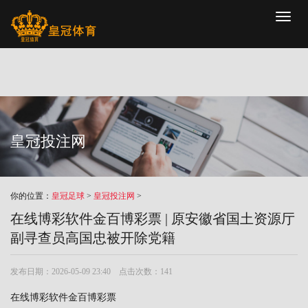
Toggl
naviga
皇冠投注网
你的位置：
皇冠足球
>
皇冠投注网
>
在线博彩软件金百博彩票 | 原安徽省国土资源厅
副寻查员高国忠被开除党籍
发布日期：2026-05-09 23:40 点击次数：141
在线博彩软件金百博彩票