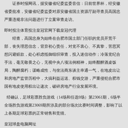
证券时报网讯，据安徽省纪委监委音信：日前世界杯，经安徽
省委批准，安徽省纪委监委对原安徽省国土资源厅副寻查员高国忠
严重违规非法问题进行了立案审查走访。
即时投注体育投注皇冠官网下载
皇冠代理
经查，高国忠身为始终在合肥市国土部门任职的党员开荒干
部，丧失理思信念，背弃初心责任，对党不衷心、不真挚，苦思冥
想闪避赃款，处心积虑抵御组织审查，投入迷信动作；冷落党纪合
手法，毫无敬畏之心，无视中央八项法例精神，始终酣醉酒桌饭
局，陶醉腐朽；谋略成性，与坐法商东谈主串通一气，在地皮出让
和房地产监管历程中，大搞利益运送、权钱交游，严重侵犯合肥市
国有地皮使用权出让递次，破碎房地产行业发展环境。
经确认，足球彩票胜负游戏（14场和任选9场）第23061期，6场半
全场胜负游戏第23069期所涉及的部分场次比赛时间调整，影响了以
上各期足球彩票的正常销售和竞猜。
皇冠球盘电脑网址