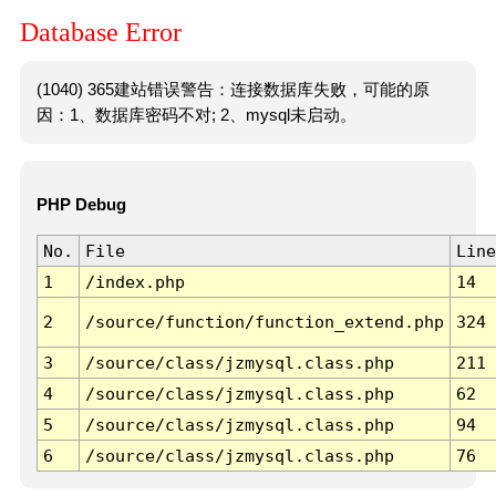
Database Error
(1040) 365建站错误警告：连接数据库失败，可能的原
因：1、数据库密码不对; 2、mysql未启动。
PHP Debug
No.
File
Line
1
/index.php
14
2
/source/function/function_extend.php
324
3
/source/class/jzmysql.class.php
211
4
/source/class/jzmysql.class.php
62
5
/source/class/jzmysql.class.php
94
6
/source/class/jzmysql.class.php
76