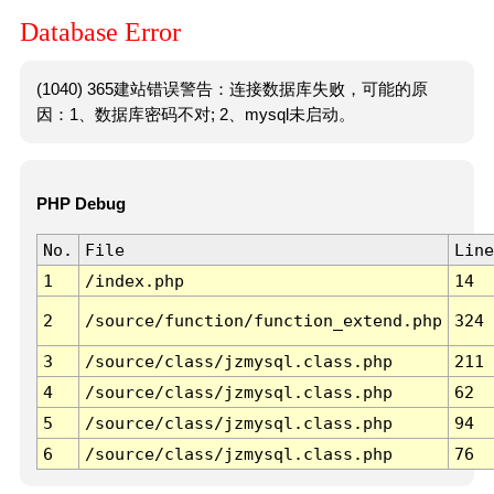
Database Error
(1040) 365建站错误警告：连接数据库失败，可能的原
因：1、数据库密码不对; 2、mysql未启动。
PHP Debug
No.
File
Line
1
/index.php
14
2
/source/function/function_extend.php
324
3
/source/class/jzmysql.class.php
211
4
/source/class/jzmysql.class.php
62
5
/source/class/jzmysql.class.php
94
6
/source/class/jzmysql.class.php
76