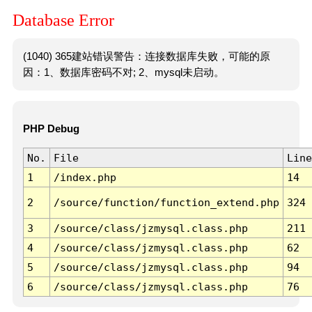
Database Error
(1040) 365建站错误警告：连接数据库失败，可能的原
因：1、数据库密码不对; 2、mysql未启动。
PHP Debug
No.
File
Line
1
/index.php
14
2
/source/function/function_extend.php
324
3
/source/class/jzmysql.class.php
211
4
/source/class/jzmysql.class.php
62
5
/source/class/jzmysql.class.php
94
6
/source/class/jzmysql.class.php
76