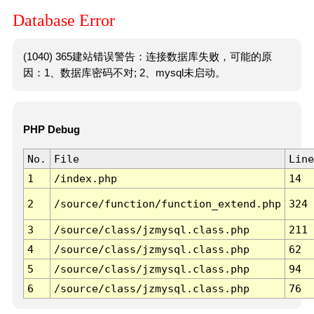
Database Error
(1040) 365建站错误警告：连接数据库失败，可能的原
因：1、数据库密码不对; 2、mysql未启动。
PHP Debug
No.
File
Line
1
/index.php
14
2
/source/function/function_extend.php
324
3
/source/class/jzmysql.class.php
211
4
/source/class/jzmysql.class.php
62
5
/source/class/jzmysql.class.php
94
6
/source/class/jzmysql.class.php
76